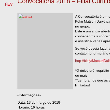
Convocatória 2018 – Filial Curiti
FEV
A Convocatória é um e
Koku Matsuri Daiko pa
no grupo.
Este é um show abert
conhecer mais sobre o
e assistir à várias ap
Se você deseja fazer pa
contato no formulário 
http://bit.ly/MatsuriDai
*O único pré-requisito
ou mais.
**Lembramos que as 
limitadas!
-Informações-
Data: 18 de março de 2018
Horário: 16 horas