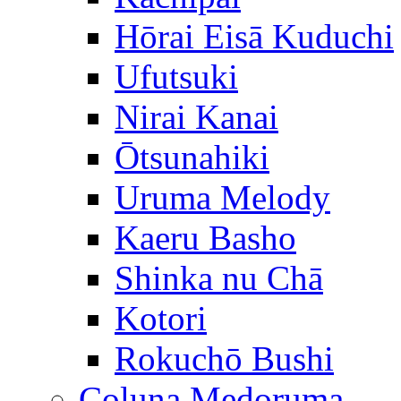
Hōrai Eisā Kuduchi
Ufutsuki
Nirai Kanai
Ōtsunahiki
Uruma Melody
Kaeru Basho
Shinka nu Chā
Kotori
Rokuchō Bushi
Coluna Medoruma