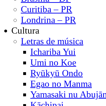
Curitiba – PR
Londrina – PR
Cultura
Letras de música
Ichariba Yui
Umi no Koe
Ryūkyū Ondo
Egao no Manma
Yamasaki nu Abujā
Kāchipai