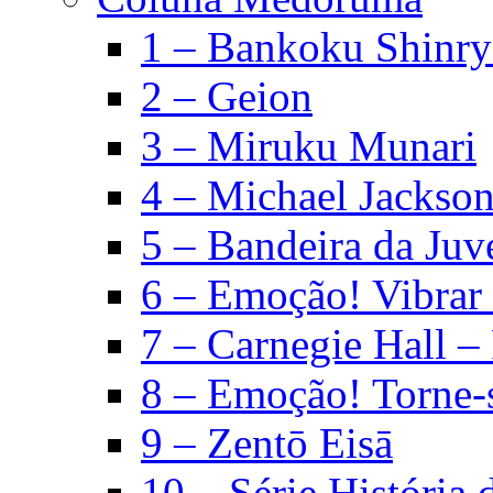
1 – Bankoku Shinry
2 – Geion
3 – Miruku Munari
4 – Michael Jackso
5 – Bandeira da Juv
6 – Emoção! Vibrar 
7 – Carnegie Hall –
8 – Emoção! Torne-s
9 – Zentō Eisā
10 – Série História d