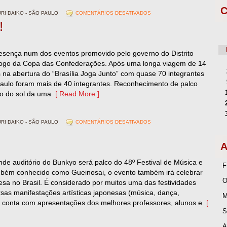
C
I DAIKO - SÃO PAULO
COMENTÁRIOS DESATIVADOS
!
sença num dos eventos promovido pelo governo do Distrito
 jogo da Copa das Confederações. Após uma longa viagem de 14
na abertura do “Brasília Joga Junto” com quase 70 integrantes
 Paulo foram mais de 40 integrantes. Reconhecimento de palco
xo do sol da uma
[ Read More ]
I DAIKO - SÃO PAULO
COMENTÁRIOS DESATIVADOS
A
nde auditório do Bunkyo será palco do 48º Festival de Música e
F
mbém conhecido como Gueinosai, o evento também irá celebrar
O
sa no Brasil. É considerado por muitos uma das festividades
ersas manifestações artísticas japonesas (música, dança,
M
) e conta com apresentações dos melhores professores, alunos e
[
S
A