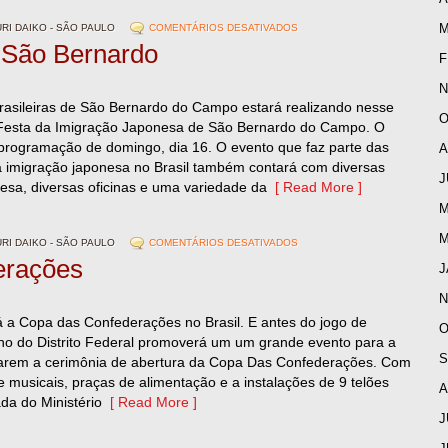
M
I DAIKO - SÃO PAULO
COMENTÁRIOS DESATIVADOS
 São Bernardo
F
N
rasileiras de São Bernardo do Campo estará realizando nesse
O
 Festa da Imigração Japonesa de São Bernardo do Campo. O
 programação de domingo, dia 16. O evento que faz parte das
A
imigração japonesa no Brasil também contará com diversas
J
nesa, diversas oficinas e uma variedade da
[ Read More ]
M
M
I DAIKO - SÃO PAULO
COMENTÁRIOS DESATIVADOS
erações
J
N
 a Copa das Confederações no Brasil. E antes do jogo de
O
rno do Distrito Federal promoverá um um grande evento para a
S
itarem a cerimônia de abertura da Copa Das Confederações. Com
e musicais, praças de alimentação e a instalações de 9 telões
A
da do Ministério
[ Read More ]
J