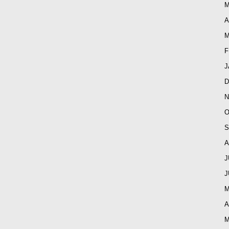
M
A
M
F
J
D
N
O
S
A
J
J
M
A
M