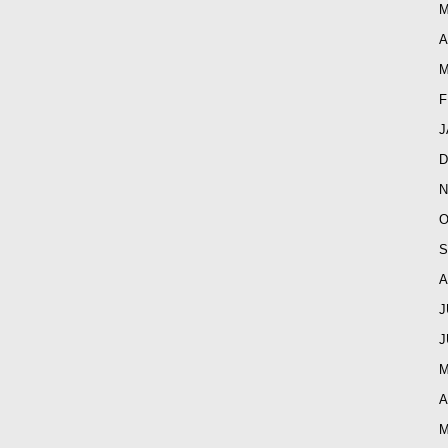
M
A
M
F
J
D
N
O
S
A
J
J
M
A
M