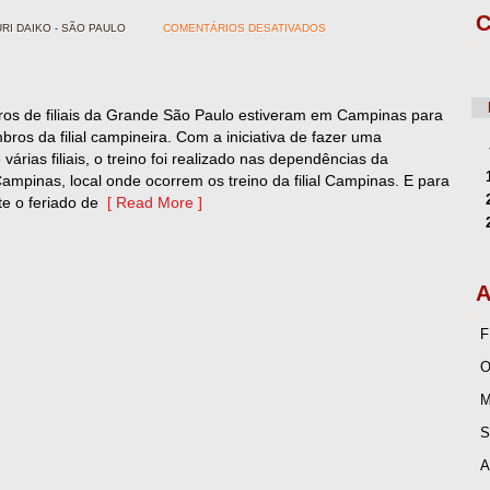
C
I DAIKO - SÃO PAULO
COMENTÁRIOS DESATIVADOS
s de filiais da Grande São Paulo estiveram em Campinas para
os da filial campineira. Com a iniciativa de fazer uma
árias filiais, o treino foi realizado nas dependências da
mpinas, local onde ocorrem os treino da filial Campinas. E para
te o feriado de
[ Read More ]
A
F
O
M
S
A