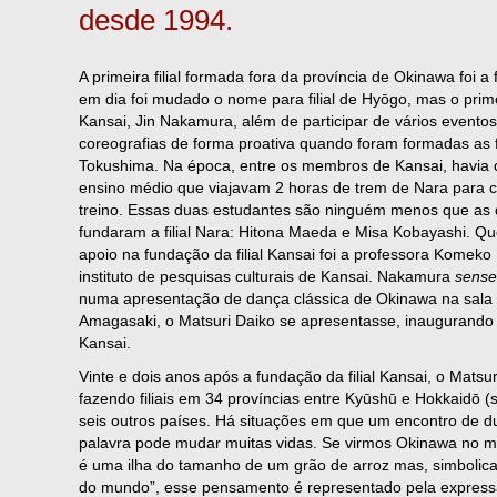
desde 1994.
A primeira filial formada fora da província de Okinawa foi a f
em dia foi mudado o nome para filial de Hyōgo, mas o primeir
Kansai, Jin Nakamura, além de participar de vários eventos,
coreografias de forma proativa quando foram formadas as fi
Tokushima. Na época, entre os membros de Kansai, havia 
ensino médio que viajavam 2 horas de trem de Nara para c
treino. Essas duas estudantes são ninguém menos que as 
fundaram a filial Nara: Hitona Maeda e Misa Kobayashi. Q
apoio na fundação da filial Kansai foi a professora Komek
instituto de pesquisas culturais de Kansai. Nakamura
sense
numa apresentação de dança clássica de Okinawa na sala 
Amagasaki, o Matsuri Daiko se apresentasse, inaugurando as
Kansai.
Vinte e dois anos após a fundação da filial Kansai, o Matsur
fazendo filiais em 34 províncias entre Kyūshū e Hokkaidō (
seis outros países. Há situações em que um encontro de 
palavra pode mudar muitas vidas. Se virmos Okinawa no 
é uma ilha do tamanho de um grão de arroz mas, simbolica
do mundo”, esse pensamento é representado pela expres