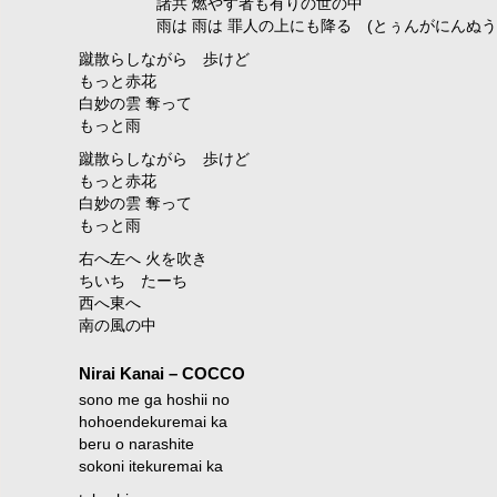
諸共 燃やす者も有りの世の中
雨は 雨は 罪人の上にも降る (とぅんがにんぬう
蹴散らしながら 歩けど
もっと赤花
白妙の雲 奪って
もっと雨
蹴散らしながら 歩けど
もっと赤花
白妙の雲 奪って
もっと雨
右へ左へ 火を吹き
ちいち たーち
西へ東へ
南の風の中
Nirai Kanai – COCCO
sono me ga hoshii no
hohoendekuremai ka
beru o narashite
sokoni itekuremai ka