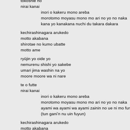
tokoshie no
nirai kanai
inori o kakeru mono areba
morotomo moyasu mono mo ari no yo no naka
kana yo kanakana nuchi du takara dakara
kechirashinagara arukedo
motto akabana
shirotae no kumo ubatte
motto ame
ryūjin yo oide yo
nemurenu shishi yo sakebe
umari jima washin na yo
moore moore wa ni nare
te o futte
nirai kanai
inori o kakeru mono areba
morotomo moyasu mono mo ari no yo no naka
ayami wa ayami wa ayami zainin no ue ni mo fu
(tun gani’n nu uin fuyun)
kechirashinagara arukedo
motto akabana