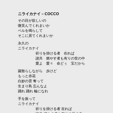
ニライカナイ – COCCO
その目が欲しいの
微笑んでくれまいか
ベルを鳴らして
そこに居てくれまいか
永久の
ニライカナイ
祈りを掛ける者 在れば
諸共 燃やす者も有りの世の中
愛よ 愛々 命どぅ 宝だから
蹴散らしながら 歩けど
もっと赤花
白妙の雲 奪って
生まり島 忘んなよ
踊れ 踊れ 輪になれ
手を振って
ニライカナイ
祈りを掛ける者 在れば