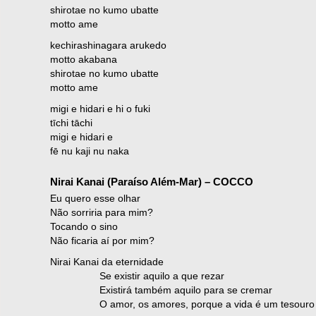
shirotae no kumo ubatte
motto ame
kechirashinagara arukedo
motto akabana
shirotae no kumo ubatte
motto ame
migi e hidari e hi o fuki
tīchi tāchi
migi e hidari e
fē nu kaji nu naka
Nirai Kanai (Paraíso Além-Mar) – COCCO
Eu quero esse olhar
Não sorriria para mim?
Tocando o sino
Não ficaria aí por mim?
Nirai Kanai da eternidade
Se existir aquilo a que rezar
Existirá também aquilo para se cremar
O amor, os amores, porque a vida é um tesouro