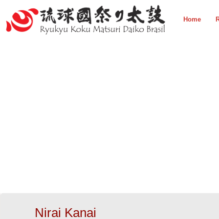
Home
R
Nirai Kanai