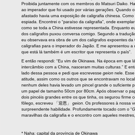
Proibida juntamente com os membros do Matsuri Daiko. Ha
ao imperador que foi usado por várias gerações. Quando o
afastado havia uma exposição de caligrafia chinesa. Como 
espiada. Encontrei o “paraíso da caligrafia”, onde exempl
como se toda a China estivesse representada. Enquanto e
dos calígrafos puxou conversa comigo. Segundo a tradução 
eu observava era obra de um dos calígrafos expoentes da 
caligrafias para o imperador do Japão. E me apresentou a
que está lá também é um escritor que representa o país”.
E então respondi: “Eu vim de Okinawa. Na época em que lá
intercâmbio com a China, nasceram muitas culturas.” E en
lado dessa pessoa e pedi que escrevesse
geion
nele. Esse
atitude, assim como os outros que se encontravam no local
nenhum deles havia levado um pincel grande o suficiente
um papel de tamanho 50cm por 80cm. Após observar o pape
dois pincéis grandes entre os que tinha, os segurou firm
fôlego, escreveu 「迎恩」
geion
. Os professores à nossa v
surpreendente habilidade. Profundamente tocado com o “
G
maravilhas da caligrafia e o encontro com aqueles mestres,
* Naha: capital da província de Okinawa