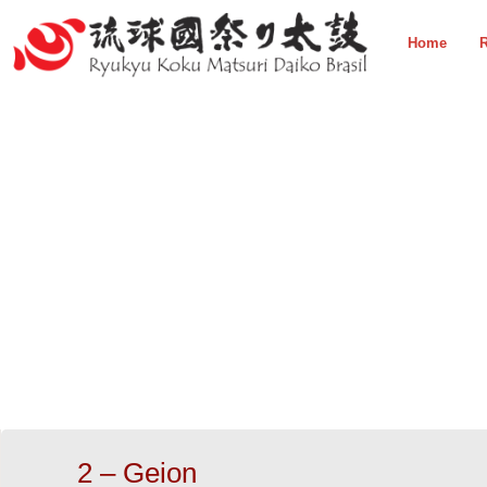
Home
R
2 – Geion