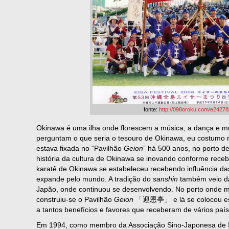
fonte:
http://098oroku.com/e24278
Okinawa é uma ilha onde florescem a música, a dança e mu
perguntam o que seria o tesouro de Okinawa, eu costumo 
estava fixada no “Pavilhão
Geion
” há 500 anos, no porto d
história da cultura de Okinawa se inovando conforme recebi
karatê de Okinawa se estabeleceu recebendo influência das
expande pelo mundo. A tradição do
sanshin
também veio da
Japão, onde continuou se desenvolvendo. No porto onde mu
construiu-se o Pavilhão
Geion
「迎恩亭」 e lá se colocou esta
a tantos benefícios e favores que receberam de vários país
Em 1994, como membro da Associação Sino-Japonesa de Int